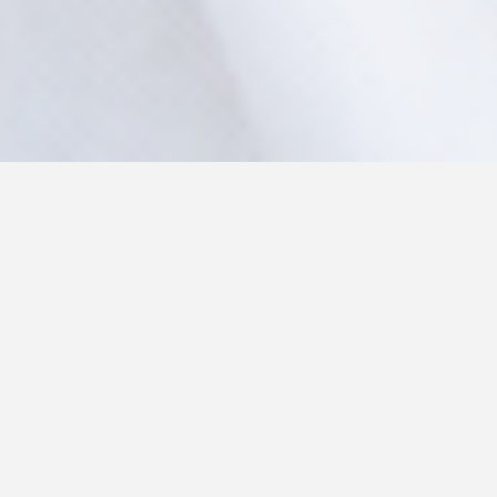
Mieszkania prywatne
Biura
Obiekty użyteczności
Domy
publicznej